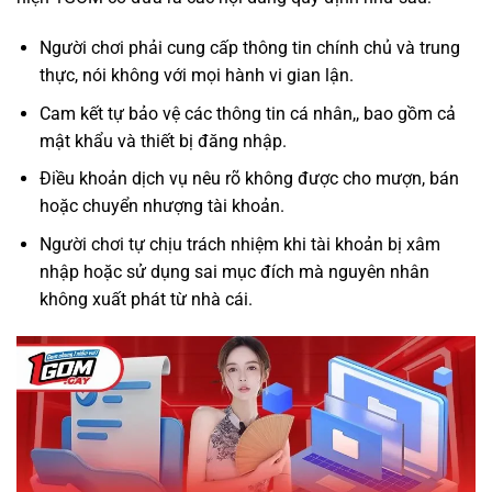
Người chơi phải cung cấp thông tin chính chủ và trung
thực, nói không với mọi hành vi gian lận.
Cam kết tự bảo vệ các thông tin cá nhân,, bao gồm cả
mật khẩu và thiết bị đăng nhập.
Điều khoản dịch vụ nêu rõ không được cho mượn, bán
hoặc chuyển nhượng tài khoản.
Người chơi tự chịu trách nhiệm khi tài khoản bị xâm
nhập hoặc sử dụng sai mục đích mà nguyên nhân
không xuất phát từ nhà cái.