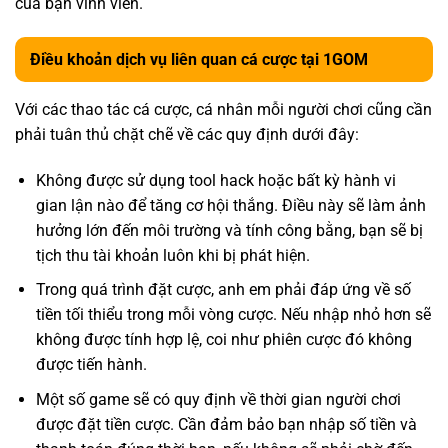
của bạn vĩnh viễn.
Điều khoản dịch vụ liên quan cá cược tại 1GOM
Với các thao tác cá cược, cá nhân mỗi người chơi cũng cần
phải tuân thủ chặt chẽ về các quy định dưới đây:
Không được sử dụng tool hack hoặc bất kỳ hành vi
gian lận nào để tăng cơ hội thắng. Điều này sẽ làm ảnh
hưởng lớn đến môi trường và tính công bằng, bạn sẽ bị
tịch thu tài khoản luôn khi bị phát hiện.
Trong quá trình đặt cược, anh em phải đáp ứng về số
tiền tối thiểu trong mỗi vòng cược. Nếu nhập nhỏ hơn sẽ
không được tính hợp lệ, coi như phiên cược đó không
được tiến hành.
Một số game sẽ có quy định về thời gian người chơi
được đặt tiền cược. Cần đảm bảo bạn nhập số tiền và