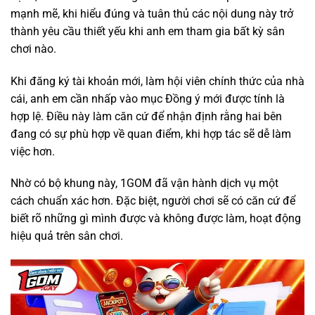
mạnh mẽ, khi hiểu đúng và tuân thủ các nội dung này trở
thành yêu cầu thiết yếu khi anh em tham gia bất kỳ sân
chơi nào.
Khi đăng ký tài khoản mới, làm hội viên chính thức của nhà
cái, anh em cần nhấp vào mục Đồng ý mới được tính là
hợp lệ. Điều này làm căn cứ để nhận định rằng hai bên
đang có sự phù hợp về quan điểm, khi hợp tác sẽ dễ làm
việc hơn.
Nhờ có bộ khung này, 1GOM đã vận hành dịch vụ một
cách chuẩn xác hơn. Đặc biệt, người chơi sẽ có căn cứ để
biết rõ những gì mình được và không được làm, hoạt động
hiệu quả trên sân chơi.