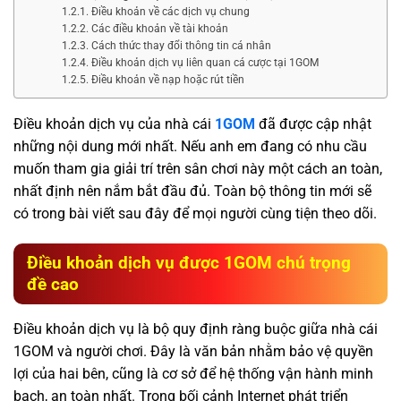
Điều khoản về các dịch vụ chung
Các điều khoản về tài khoản
Cách thức thay đổi thông tin cá nhân
Điều khoản dịch vụ liên quan cá cược tại 1GOM
Điều khoản về nạp hoặc rút tiền
Điều khoản dịch vụ của nhà cái
1GOM
đã được cập nhật
những nội dung mới nhất. Nếu anh em đang có nhu cầu
muốn tham gia giải trí trên sân chơi này một cách an toàn,
nhất định nên nắm bắt đầu đủ. Toàn bộ thông tin mới sẽ
có trong bài viết sau đây để mọi người cùng tiện theo dõi.
Điều khoản dịch vụ được 1GOM chú trọng
đề cao
Điều khoản dịch vụ là bộ quy định ràng buộc giữa nhà cái
1GOM và người chơi. Đây là văn bản nhằm bảo vệ quyền
lợi của hai bên, cũng là cơ sở để hệ thống vận hành minh
bạch, an toàn nhất. Trong bối cảnh Internet phát triển