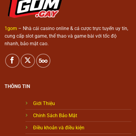
1gom
– Nhà cái casino online & cá cược trực tuyến uy tín,
cung cấp slot game, thể thao và game bài với tốc độ
nhanh, bảo mật cao.
THÔNG TIN
Giới Thiệu
Chính Sách Bảo Mật
Điều khoản và điều kiện