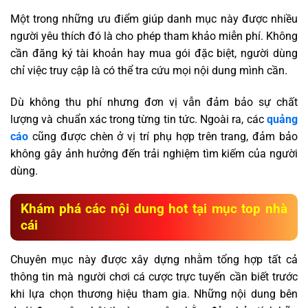
Một trong những ưu điểm giúp danh mục này được nhiều
người yêu thích đó là cho phép tham khảo miễn phí. Không
cần đăng ký tài khoản hay mua gói đặc biệt, người dùng
chỉ việc truy cập là có thể tra cứu mọi nội dung mình cần.
Dù không thu phí nhưng đơn vị vẫn đảm bảo sự chất
lượng và chuẩn xác trong từng tin tức. Ngoài ra, các
quảng
cáo
cũng được chèn ở vị trí phụ hợp trên trang, đảm bảo
không gây ảnh hưởng đến trải nghiệm tìm kiếm của người
dùng.
Khám phá các nội dung hot tại mục top nhà
cái
Chuyên mục này được xây dựng nhằm tổng hợp tất cả
thông tin mà người chơi cá cược trực tuyến cần biết trước
khi lựa chọn thương hiệu tham gia. Những nội dung bên