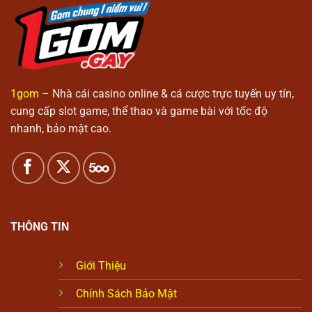
1gom
– Nhà cái casino online & cá cược trực tuyến uy tín,
cung cấp slot game, thể thao và game bài với tốc độ
nhanh, bảo mật cao.
THÔNG TIN
Giới Thiệu
Chính Sách Bảo Mật