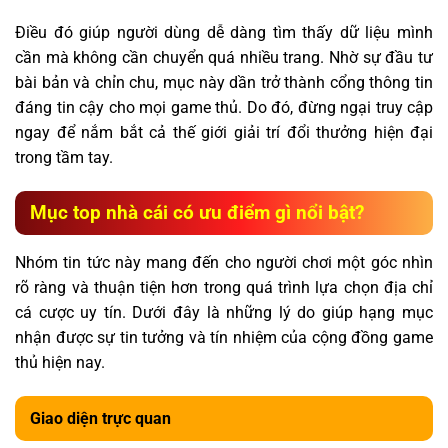
Điều đó giúp người dùng dễ dàng tìm thấy dữ liệu mình
cần mà không cần chuyển quá nhiều trang. Nhờ sự đầu tư
bài bản và chỉn chu, mục này dần trở thành cổng thông tin
đáng tin cậy cho mọi game thủ. Do đó, đừng ngại truy cập
ngay để nắm bắt cả thế giới giải trí đổi thưởng hiện đại
trong tầm tay.
Mục top nhà cái có ưu điểm gì nổi bật?
Nhóm tin tức này mang đến cho người chơi một góc nhìn
rõ ràng và thuận tiện hơn trong quá trình lựa chọn địa chỉ
cá cược uy tín. Dưới đây là những lý do giúp hạng mục
nhận được sự tin tưởng và tín nhiệm của cộng đồng game
thủ hiện nay.
Giao diện trực quan