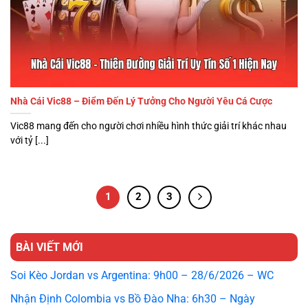
Nhà Cái Vic88 – Điểm Đến Lý Tưởng Cho Người Yêu Cá Cược
Vic88 mang đến cho người chơi nhiều hình thức giải trí khác nhau
với tỷ [...]
1
2
3
BÀI VIẾT MỚI
Soi Kèo Jordan vs Argentina: 9h00 – 28/6/2026 – WC
Nhận Định Colombia vs Bồ Đào Nha: 6h30 – Ngày