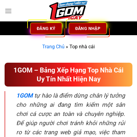
Bỏ
qua
nội
dung
ĐĂNG KÝ
ĐĂNG NHẬP
Trang Chủ
»
Top nhà cái
1GOM – Bảng Xếp Hạng Top Nhà Cái
Uy Tín Nhất Hiện Nay
1GOM
tự hào là điểm dừng chân lý tưởng
cho những ai đang tìm kiếm một sân
chơi cá cược an toàn và chuyên nghiệp.
Để giúp người chơi tránh khỏi những rủi
ro từ các trang web giả mạo, việc tham