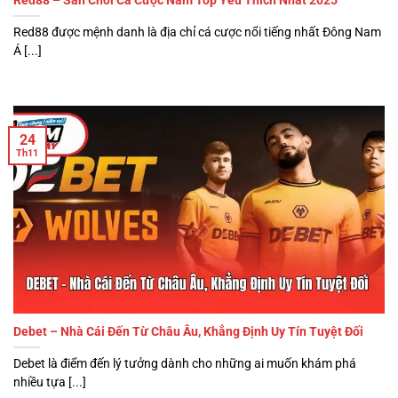
Red88 – Sân Chơi Cá Cược Nằm Top Yêu Thích Nhất 2025
Red88 được mệnh danh là địa chỉ cá cược nổi tiếng nhất Đông Nam
Á [...]
24
Th11
Debet – Nhà Cái Đến Từ Châu Âu, Khẳng Định Uy Tín Tuyệt Đối
Debet là điểm đến lý tưởng dành cho những ai muốn khám phá
nhiều tựa [...]