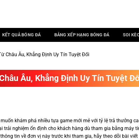
KẾT QUẢ BÓNG ĐÁ
BẢNG XẾP HẠNG BÓNG ĐÁ
SOI KÈ
Từ Châu Âu, Khẳng Định Uy Tín Tuyệt Đối
Châu Âu, Khẳng Định Uy Tín Tuyệt Đố
 muốn khám phá nhiều tựa game mới mẻ với tỷ lệ trả thưởng ca
ại trải nghiệm ổn định cho khách hàng dù tham gia bằng máy t
hông tin về đơn vị này trước khi tham gia, hãy theo dõi bài viết