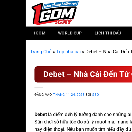
Bỏ
qua
nội
dung
1GOM
WORLD CUP
LỊCH THI ĐẤU
Trang Chủ
»
Top nhà cái
»
Debet – Nhà Cái Đến 
Debet – Nhà Cái Đến Từ 
ĐĂNG VÀO
THÁNG 11 24, 2025
BỞI
SEO
Debet
là điểm đến lý tưởng dành cho những ai
Sân chơi sở hữu tốc độ xử lý mượt mà, mang l
hay điện thoại. Nếu bạn muốn tìm hiểu đầy đủ t