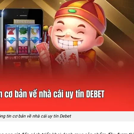
ng tin cơ bản về nhà cái uy tín Debet