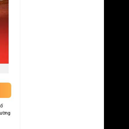
tố
rường