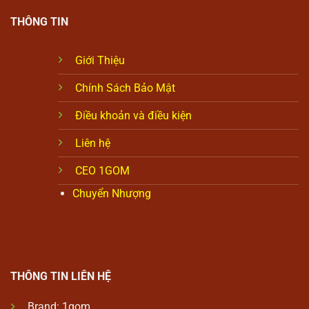
THÔNG TIN
Giới Thiệu
Chính Sách Bảo Mật
Điều khoản và điều kiện
Liên hệ
CEO 1GOM
Chuyển Nhượng
THÔNG TIN LIÊN HỆ
Brand: 1gom