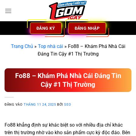
Bỏ
qua
nội
dung
ĐĂNG KÝ
ĐĂNG NHẬP
Trang Chủ
»
Top nhà cái
»
Fo88 – Khám Phá Nhà Cái
Đáng Tin Cậy #1 Thị Trường
Fo88 – Khám Phá Nhà Cái Đáng Tin
Cậy #1 Thị Trường
ĐĂNG VÀO
THÁNG 11 24, 2025
BỞI
SEO
Fo88 khẳng định sự khác biệt so với nhiều địa chỉ khác
trên thị trường nhờ vào kho sản phẩm cực kỳ độc đáo. Bên