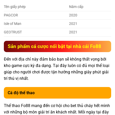
Tên giấy phép
Năm cấp
PAGCOR
2020
Isle of Man
2021
GEOTRUST
2021
Sản phẩm cá cược nổi bật tại nhà cái Fo88
Đến với địa chỉ này đảm bảo bạn sẽ không thất vọng bởi
kho game cực kỳ đa dạng. Tại đây luôn có đủ mọi thể loại
giúp cho người chơi được tận hưởng những giây phút giải
trí thú vị nhất.
Cá độ thể thao
Thể thao Fo88 mang đến cơ hội cho bet thủ cháy hết mình
với những bộ môn giải trí ăn khách nhất. Mỗi ngày tại đây