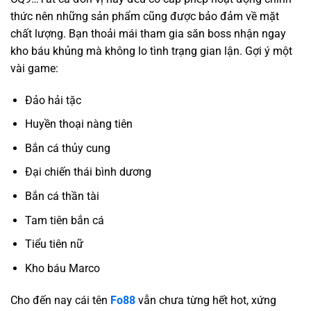
thức nên những sản phẩm cũng được bảo đảm về mặt
chất lượng. Bạn thoải mái tham gia săn boss nhận ngay
kho báu khủng mà không lo tình trạng gian lận. Gợi ý một
vài game:
Đảo hải tặc
Huyền thoại nàng tiên
Bắn cá thủy cung
Đại chiến thái bình dương
Bắn cá thần tài
Tam tiên bắn cá
Tiểu tiên nữ
Kho báu Marco
Cho đến nay cái tên
Fo88
vẫn chưa từng hết hot, xứng