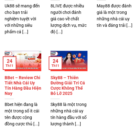
Uk88 sẽ mang đến
8LIVE được nhiều
May88 được đánh
cho bạn trải
người chơi đánh
giá là một trong
nghiệm tuyệt vời
giá cao về chất
những nhà cái uy
với những siêu
lượng dịch vụ, mức
tín và đáng trải [...]
phẩm cá [...]
độ [...]
24
24
Th11
Th11
BBet – Review Chi
Sky88 – Thiên
Tiết Nhà Cái Uy
Đường Giải Trí Cá
Tín Hàng Đầu Hiện
Cược Không Thể
Nay
Bỏ Lỡ 2025
Bbet hiện đang là
Sky88 là một trong
một trong số ít cái
những nhà cái uy
tên được cộng
tín hàng đầu với số
đồng cược thủ [...]
lượng thành [...]