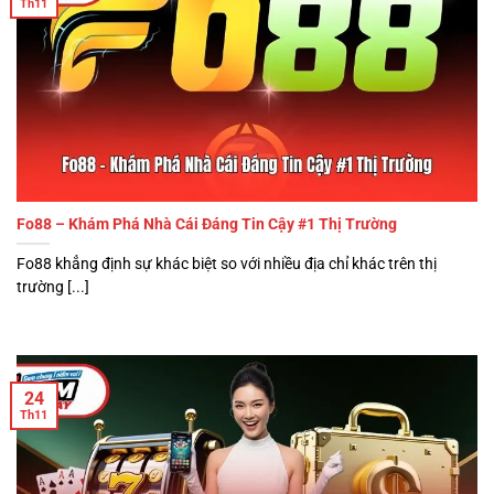
Th11
Fo88 – Khám Phá Nhà Cái Đáng Tin Cậy #1 Thị Trường
Fo88 khẳng định sự khác biệt so với nhiều địa chỉ khác trên thị
trường [...]
24
Th11