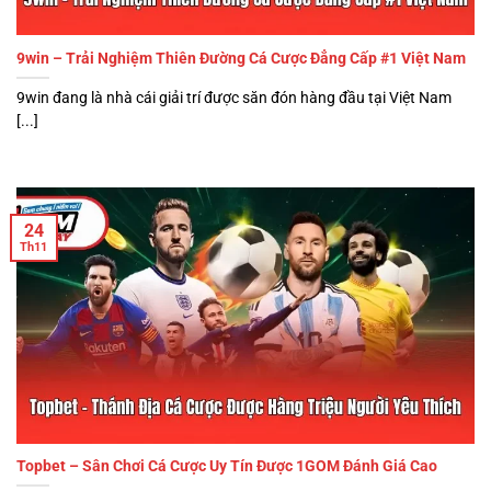
9win – Trải Nghiệm Thiên Đường Cá Cược Đẳng Cấp #1 Việt Nam
9win đang là nhà cái giải trí được săn đón hàng đầu tại Việt Nam
[...]
24
Th11
Topbet – Sân Chơi Cá Cược Uy Tín Được 1GOM Đánh Giá Cao