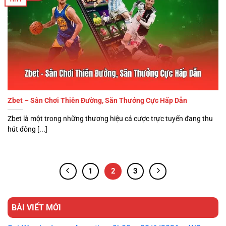
Zbet – Sân Chơi Thiên Đường, Săn Thưởng Cực Hấp Dẫn
Zbet là một trong những thương hiệu cá cược trực tuyến đang thu
hút đông [...]
1
2
3
BÀI VIẾT MỚI