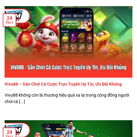
24
Th11
Vivu88 – Sân Chơi Cá Cược Trực Tuyến Uy Tín, Ưu Đãi Khủng
Vivu88 không còn là thương hiệu quá xa lạ trong cộng đồng người
chơi cá [...]
24
Th11